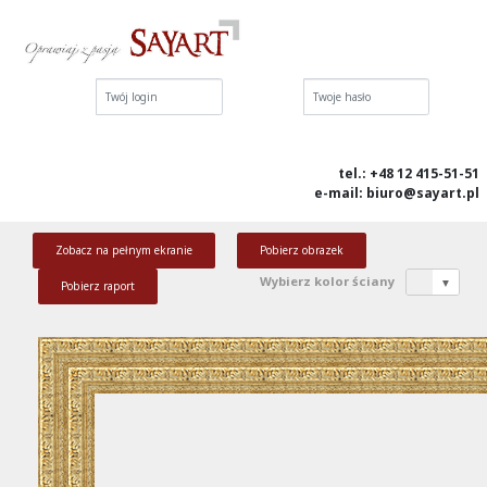
Login:
Hasło:
tel.: +48 12 415-51-51
e-mail: biuro@sayart.pl
Zobacz na pełnym ekranie
Pobierz obrazek
Wybierz kolor ściany
▼
Pobierz raport