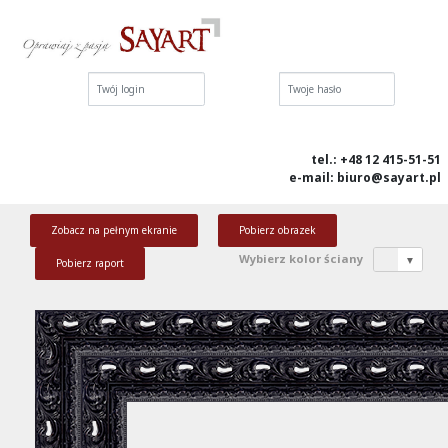
Login:
Hasło:
tel.: +48 12 415-51-51
e-mail: biuro@sayart.pl
Zobacz na pełnym ekranie
Pobierz obrazek
Wybierz kolor ściany
▼
Pobierz raport